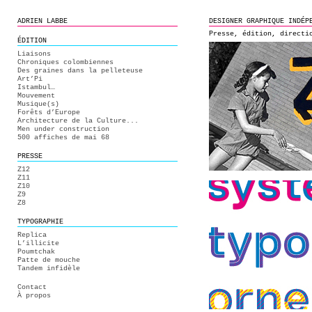
ADRIEN LABBE
DESIGNER GRAPHIQUE INDÉP
Presse, édition, directi
ÉDITION
Liaisons
Chroniques colombiennes
Des graines dans la pelleteuse
Art’Pi
Istambul…
Mouvement
Musique(s)
Forêts d’Europe
Architecture de la Culture...
Men under construction
500 affiches de mai 68
PRESSE
Z12
Z11
Z10
Z9
Z8
TYPOGRAPHIE
Replica
L’illicite
Poumtchak
Patte de mouche
Tandem infidèle
Contact
À propos